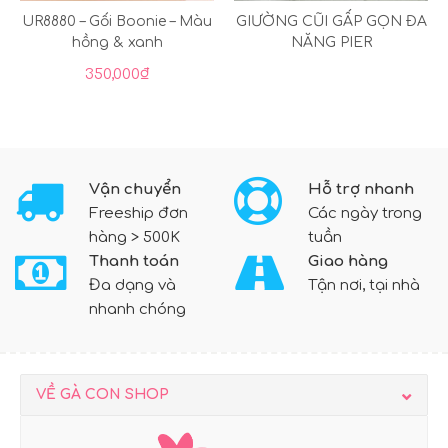
UR8880 – Gối Boonie – Màu
GIƯỜNG CŨI GẤP GỌN ĐA
hồng & xanh
NĂNG PIER
350,000
₫
Vận chuyển
Hỗ trợ nhanh
Freeship đơn
Các ngày trong
hàng > 500K
tuần
Thanh toán
Giao hàng
Đa dạng và
Tận nơi, tại nhà
nhanh chóng
VỀ GÀ CON SHOP