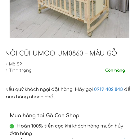
NÔI CŨI UMOO UM0860 – MÀU GỖ
Mã SP:
Tình trạng:
Còn hàng
Nếu quý khách ngại đặt hàng. Hãy gọi
0919 402 843
để
mua hàng nhanh nhất
Mua hàng tại Gà Con Shop
Hoàn 100% tiền cọc
khi khách hàng muốn hủy
đơn hàng