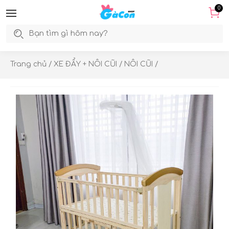
0
Trang chủ
/
XE ĐẨY + NÔI CŨI
/
NÔI CŨI
/