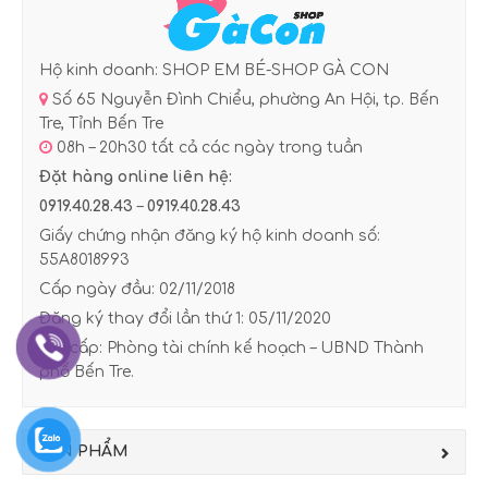
Hộ kinh doanh: SHOP EM BÉ-SHOP GÀ CON
Số 65 Nguyễn Đình Chiểu, phường An Hội, tp. Bến
Tre, Tỉnh Bến Tre
08h – 20h30 tất cả các ngày trong tuần
Đặt hàng online liên hệ:
0919.40.28.43
–
0919.40.28.43
Giấy chứng nhận đăng ký hộ kinh doanh số:
55A8018993
Cấp ngày đầu: 02/11/2018
Đăng ký thay đổi lần thứ 1: 05/11/2020
Nơi cấp: Phòng tài chính kế hoạch – UBND Thành
phố Bến Tre.
SẢN PHẨM